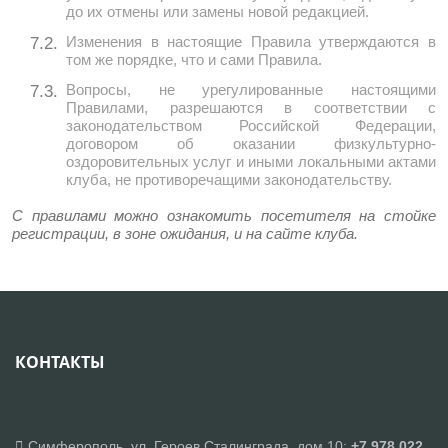
до их отмены или замены новой редакцией.
Изменения в настоящие Правила утверждаются в
7.2.
том же порядке, что и сами Правила.
Вопросы, не урегулированные настоящими
7.3.
Правилами, разрешаются в соответствии с
законодательством Российской Федерации,
договором об оказании физкультурно-
оздоровительных услуг и иными локальными актами
клуба, не противоречащими законодательству.
С правилами можно ознакомить посетителя на стойке
регистрации, в зоне ожидания, и на сайте клуба.
КОНТАКТЫ
Симферополь, ул. Героев Сталинграда, дом 10:
+7 978 022