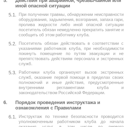
5.
Действия при аварийной, чрезвычайной или
иной опасной ситуации
При получении травмы, обнаружении неисправности
5.1.
оборудования, задымления, возгорания, запаха гари,
пролива жидкости либо иной опасной ситуации
посетитель обязан немедленно прекратить занятие и
сообщить об этом работнику клуба.
Посетитель обязан действовать в соответствии с
5.2.
указаниями работников клуба, при необходимости
покинуть помещение по путям эвакуации и не
препятствовать действиям персонала и экстренных
служб.
Работники клуба организуют вызов экстренных
5.3.
служб, оказание первой помощи в пределах своих
полномочий и иные действия, предусмотренные
внутренними регламентами клуба и
законодательством Российской Федерации.
6.
Порядок проведения инструктажа и
ознакомления с Правилами
Инструктаж по технике безопасности проводится
6.1.
уполномоченным работником клуба до начала
оказания услуг, в том числе до первого